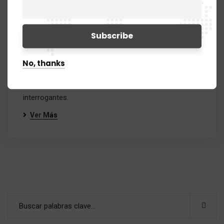
Los secretos del cerebro
Foundation_Master
Los secretos del cerebro ¿Qué es lo último en
No, thanks
neurociencia? ¿Qué incógnitas persisten? Tres
referentes en la región contestan esas y otras
interrogantes.
Ver Más