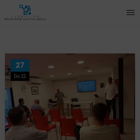
27
Dic 22