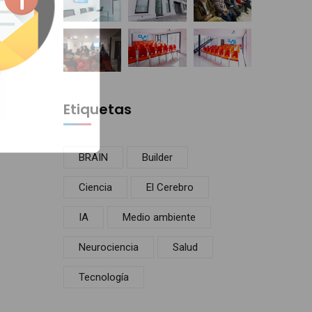
Etiquetas
BRAIN
Builder
Ciencia
El Cerebro
IA
Medio ambiente
Neurociencia
Salud
Tecnología