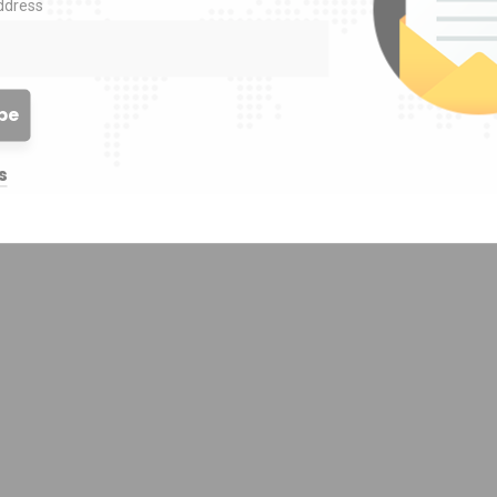
ddress
s