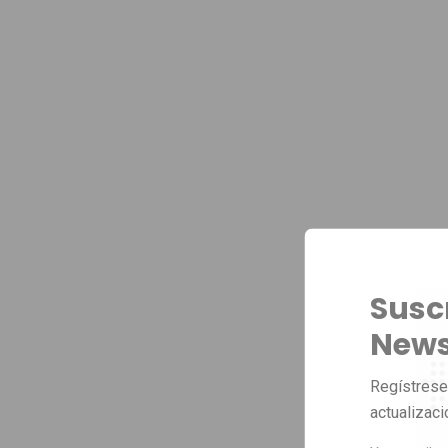
Susc
News
Regístrese 
actualizac