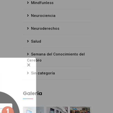
Mindfunless
Neurociencia
Neuroderechos
Salud
Semana del Conocimiento del
Cerebro
Sin categoría
Galería