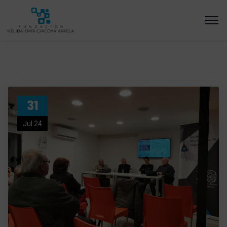
31
Jul 24