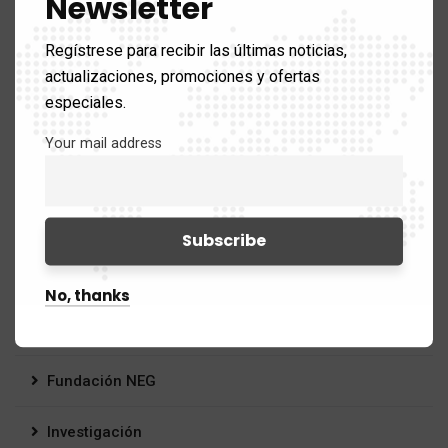
Newsletter
BRAIN
Regístrese para recibir las últimas noticias,
Ciencia
actualizaciones, promociones y ofertas
especiales.
El Cerebro
Your mail address
Emociones
Enfermedades neurodegenerativas
Envejecimiento
No, thanks
Etapas de la vida
Fundación NEG
Investigación