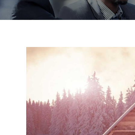
Susc
News
Regístrese 
actualizac
Your mail a