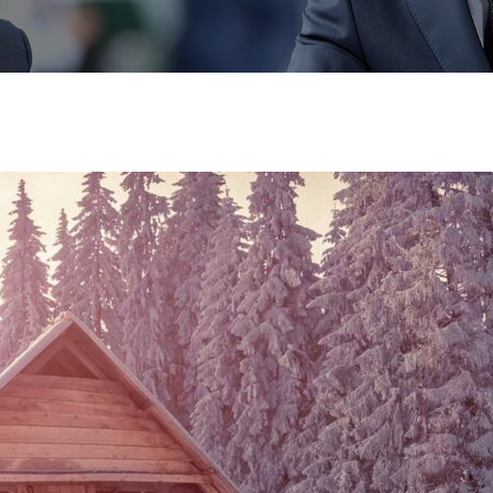
ribete a nuestro
letter
para recibir las últimas noticias,
iones, promociones y ofertas especiales.
ddress