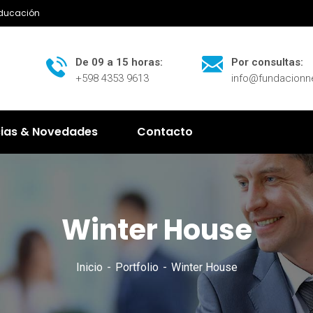
Educación
De 09 a 15 horas:
Por consultas:
+598 4353 9613
info@fundacion
cias & Novedades
Contacto
Winter House
Inicio
Portfolio
Winter House