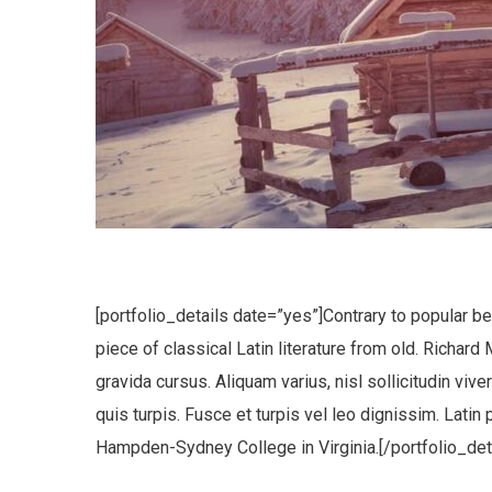
No, thank
[portfolio_details date=”yes”]Contrary to popular bel
piece of classical Latin literature from old. Richar
gravida cursus. Aliquam varius, nisl sollicitudin vive
quis turpis. Fusce et turpis vel leo dignissim. Lati
Hampden-Sydney College in Virginia.[/portfolio_det