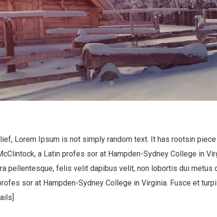
s
ief, Lorem Ipsum is not simply random text. It has rootsin piece of
d McClintock, a Latin profes sor at Hampden-Sydney College in Vi
rra pellentesque, felis velit dapibus velit, non lobortis dui metus 
n profes sor at Hampden-Sydney College in Virginia. Fusce et turpi
ails]