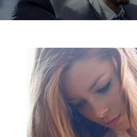
Susc
News
Regístrese 
actualizac
Your mail a