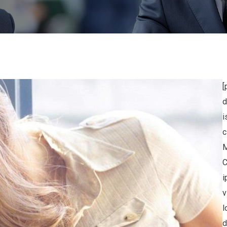
[
ribete a nuestro
d
letter
i
c
para recibir las últimas noticias,
M
iones, promociones y ofertas especiales.
C
ddress
i
v
l
d