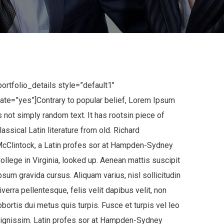
portfolio_details style=”default1″
ate=”yes”]Contrary to popular belief, Lorem Ipsum
s not simply random text. It has rootsin piece of
lassical Latin literature from old. Richard
cClintock, a Latin profes sor at Hampden-Sydney
ollege in Virginia, looked up. Aenean mattis suscipit
psum gravida cursus. Aliquam varius, nisl sollicitudin
iverra pellentesque, felis velit dapibus velit, non
obortis dui metus quis turpis. Fusce et turpis vel leo
ignissim. Latin profes sor at Hampden-Sydney