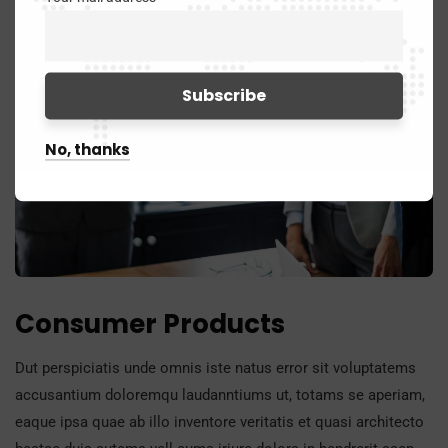
No, thanks
Consumer Products
Dut perspiciatis unde omnis iste natus error sit voluptatems
accusantium doloremqu laudanntiums ut, totams se aperiam,
eaque ipsa quae ab illo inventore veritatis et quasi architecto