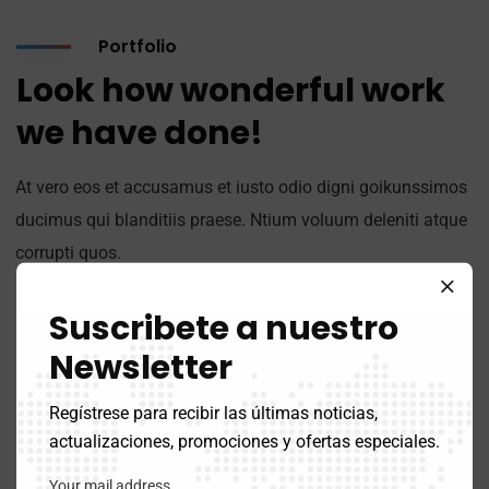
Portfolio
Look how wonderful work
we have done!
At vero eos et accusamus et iusto odio digni goikunssimos
ducimus qui blanditiis praese. Ntium voluum deleniti atque
corrupti quos.
Suscribete a nuestro
Newsletter
Regístrese para recibir las últimas noticias,
actualizaciones, promociones y ofertas especiales.
Your mail address