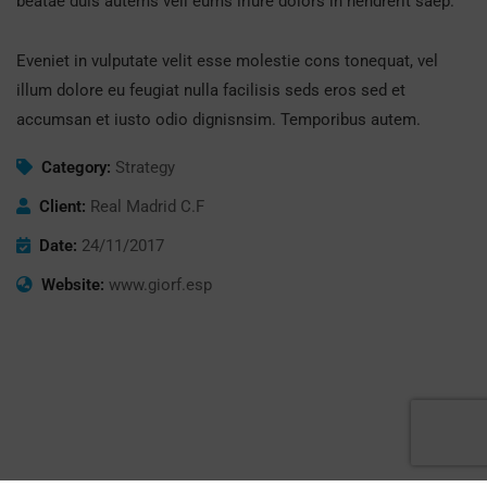
beatae duis autems vell eums iriure dolors in hendrerit saep.
Eveniet in vulputate velit esse molestie cons tonequat, vel
illum dolore eu feugiat nulla facilisis seds eros sed et
accumsan et iusto odio dignisnsim. Temporibus autem.
Category:
Strategy
Client:
Real Madrid C.F
Date:
24/11/2017
Website:
www.giorf.esp