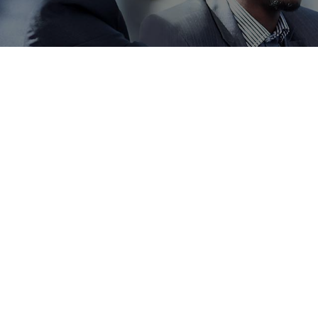
Susc
News
Regístrese 
actualizac
Your mail a
No, thank