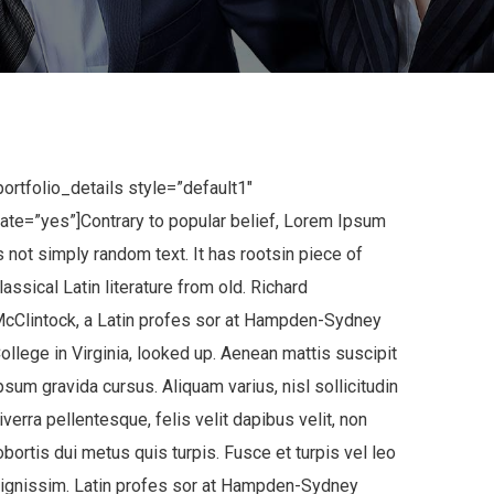
portfolio_details style=”default1″
ate=”yes”]Contrary to popular belief, Lorem Ipsum
s not simply random text. It has rootsin piece of
lassical Latin literature from old. Richard
cClintock, a Latin profes sor at Hampden-Sydney
ollege in Virginia, looked up. Aenean mattis suscipit
psum gravida cursus. Aliquam varius, nisl sollicitudin
iverra pellentesque, felis velit dapibus velit, non
obortis dui metus quis turpis. Fusce et turpis vel leo
ignissim. Latin profes sor at Hampden-Sydney