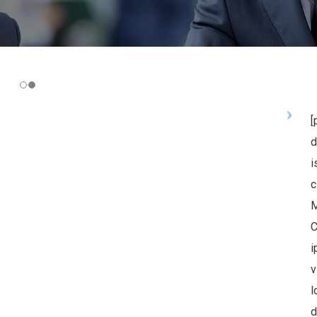
ribete a nuestro
letter
para recibir las últimas noticias,
iones, promociones y ofertas especiales.
[
ddress
d
i
c
M
C
s
i
v
l
d