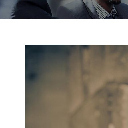
Susc
News
Regístrese 
actualizac
Your mail a