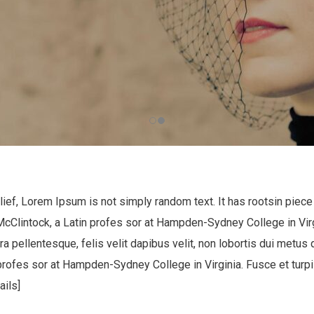
s
ief, Lorem Ipsum is not simply random text. It has rootsin piece of
d McClintock, a Latin profes sor at Hampden-Sydney College in Vi
rra pellentesque, felis velit dapibus velit, non lobortis dui metus 
n profes sor at Hampden-Sydney College in Virginia. Fusce et turpi
ails]