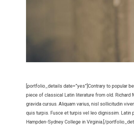
No, thank
[portfolio_details date=”yes”]Contrary to popular bel
piece of classical Latin literature from old. Richar
gravida cursus. Aliquam varius, nisl sollicitudin vive
quis turpis. Fusce et turpis vel leo dignissim. Lati
Hampden-Sydney College in Virginia.[/portfolio_det